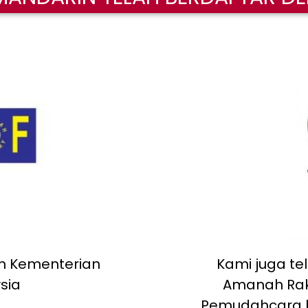
n Kementerian
Kami juga te
sia
Amanah Rak
Pemudahcara 